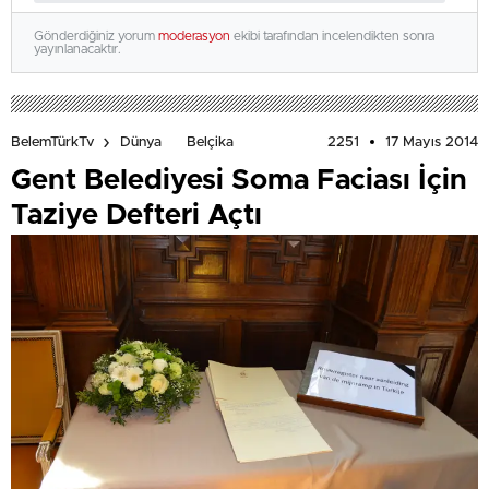
Gönderdiğiniz yorum
moderasyon
ekibi tarafından incelendikten sonra
yayınlanacaktır.
2251
17 Mayıs 2014
BelemTürkTv
Dünya
Belçika
Gent Belediyesi Soma Faciası İçin
Taziye Defteri Açtı