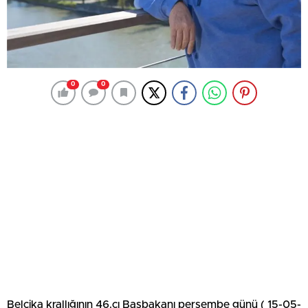
0
0
Belçika krallığının 46.cı Başbakanı perşembe günü ( 15-05-