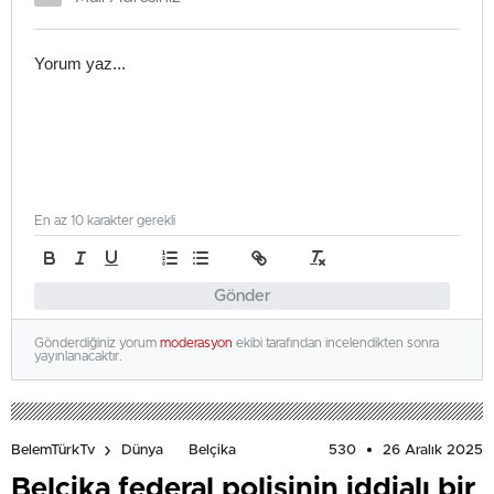
En az 10 karakter gerekli
Gönder
Gönderdiğiniz yorum
moderasyon
ekibi tarafından incelendikten sonra
yayınlanacaktır.
530
26 Aralık 2025
BelemTürkTv
Dünya
Belçika
Belçika federal polisinin iddialı bir