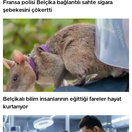
Fransa polisi Belçika bağlantılı sahte sigara
şebekesini çökertti
Belçikalı bilim insanlarının eğittiği fareler hayat
kurtarıyor