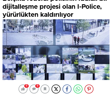
dijitalleşme projesi olan I-Police,
yürürlükten kaldırılıyor
0
0