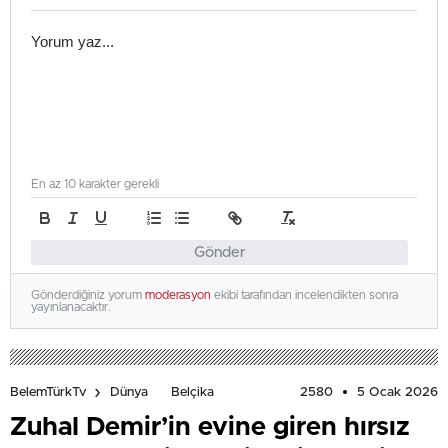
En az 10 karakter gerekli
Gönder
Gönderdiğiniz yorum
moderasyon
ekibi tarafından incelendikten sonra
yayınlanacaktır.
2580
5 Ocak 2026
BelemTürkTv
Dünya
Belçika
Zuhal Demir’in evine giren hırsız