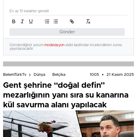
En az 10 karakter gerekli
Gönder
Gönderdiğiniz yorum
moderasyon
ekibi tarafından incelendikten sonra
yayınlanacaktır.
1005
21 Kasım 2025
BelemTürkTv
Dünya
Belçika
Gent şehrine “doğal defin”
mezarlığının yanı sıra su kanarına
kül savurma alanı yapılacak