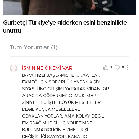
Gurbetçi Türkiye’ye giderken eşini benzinlikte
unuttu
Tüm Yorumlar (1)
İSMİN NE ÖNEMİ VAR…
0
0
BAYA HIZLI BAŞLAMIŞ. İL İCRAATLARI
EKMEĞİ İÇİN ŞOFÖRLÜK YAPAN KİŞİYİ
SİYASİ LİNÇ GİRİŞİMİ YAPARAK VİDANJÖR
ARACINA GÖDERMEK OLMUŞ. MHP
ZİNİYETİ BU İŞTE. BÜYÜK MESELELERE
DEĞİL KÜÇÜK MESELELERE
ODAKLANIYORLAR. AMA KOLAY DEĞİL
EMİRDAĞ MHP Sİ HİÇ YÖNETİMDE
BULUNMADIĞI İÇİN HİZMETİ KİŞİ
DEĞİŞİKLİĞİ SAYIYOR. BAKALIÖ