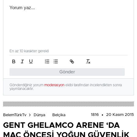
En az 10 karakter gerekli
Gönder
Gönderdiğiniz yorum
moderasyon
ekibi tarafından incelendikten sonra
yayınlanacaktır.
1816
20 Kasım 2015
BelemTürkTv
Dünya
Belçika
GENT GHELAMCO ARENE ‘DA
MAÇ ÖNCESİ YOĞUN GÜVENLİK