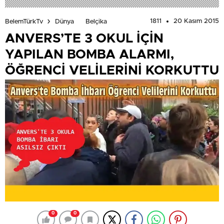
1811
20 Kasım 2015
BelemTürkTv
Dünya
Belçika
ANVERS’TE 3 OKUL İÇİN
YAPILAN BOMBA ALARMI,
ÖĞRENCİ VELİLERİNİ KORKUTTU
0
0