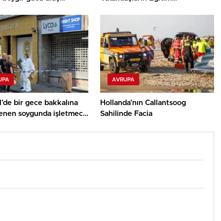
ması geliyor
Yolculuğunu Burs
Programlarıyla Destekliyor
UPA
AVRUPA
’de bir gece bakkalına
Hollanda’nın Callantsoog
enen soygunda işletmeci
Sahilinde Facia
ldü