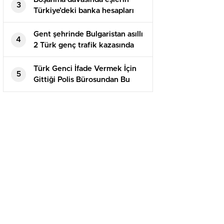
3
Türkiye’deki banka hesapları
paylaşılır mı?
Gent şehrinde Bulgaristan asıllı
4
2 Türk genç trafik kazasında
yaşamını kaybetti
Türk Genci İfade Vermek İçin
5
Gittiği Polis Bürosundan Bu
Halde Çıktı