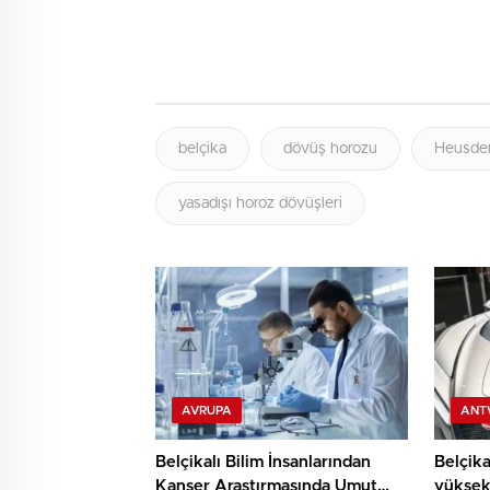
belçika
dövüş horozu
Heusde
yasadışı horoz dövüşleri
AVRUPA
ANT
Belçikalı Bilim İnsanlarından
Belçika
Kanser Araştırmasında Umut
yüksek