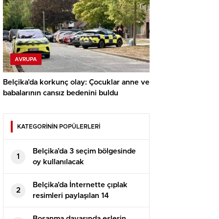
AVRUPA
Belçika’da korkunç olay: Çocuklar anne ve
babalarının cansız bedenini buldu
KATEGORİNİN POPÜLERLERİ
Belçika’da 3 seçim bölgesinde
1
oy kullanılacak
Belçika’da İnternette çıplak
2
resimleri paylaşılan 14
yaşındaki kız çocuğu intihar
etti
Boşanma davasında eşlerin