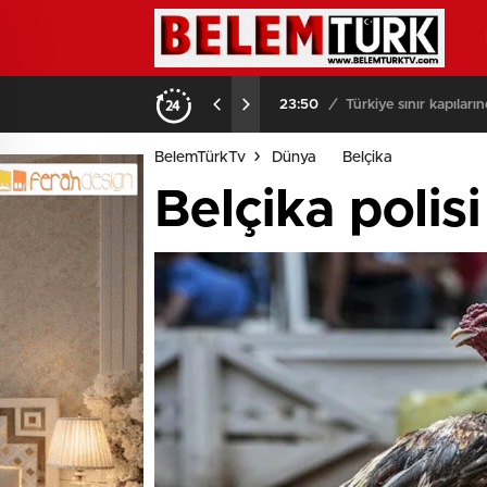
23:50
/
Türkiye sınır kapılar
BelemTürkTv
Dünya
Belçika
Belçika polis