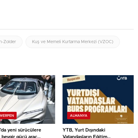
n-Zolder
Kuş ve Memeli Kurtarma Merkezi (VZOC)
WERPEN
ALMANYA
’da yeni sürücülere
YTB, Yurt Dışındaki
 beygir gücü araç
Vatandaşların Eğitim