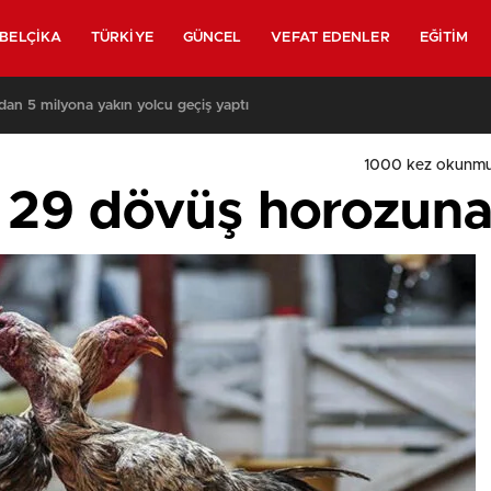
BELÇIKA
TÜRKIYE
GÜNCEL
VEFAT EDENLER
EĞITIM
ından 5 milyona yakın yolcu geçiş yaptı
1000
kez okunmu
i 29 dövüş horozuna