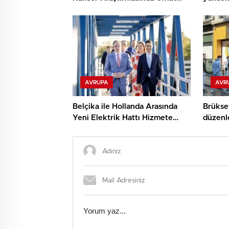
Veren Keşif
sınırla
AVRUPA
AVR
Belçika ile Hollanda Arasında
Brüksel
Yeni Elektrik Hattı Hizmete
düzenl
Girdi
öldürü