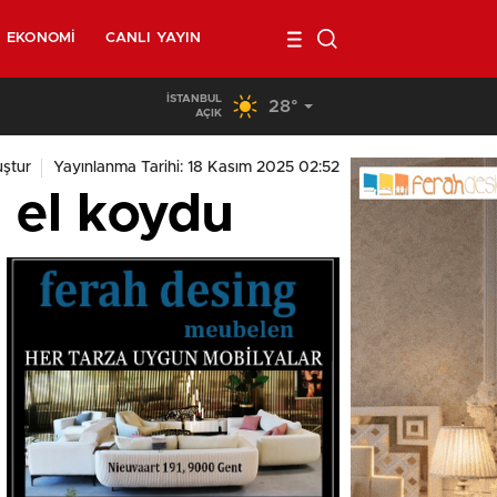
EKONOMI
CANLI YAYIN
İSTANBUL
28°
03:08
/
Brüksel sokaklarında yeniden askerler mi devriye geze
AÇIK
ştur
Yayınlanma Tarihi: 18 Kasım 2025 02:52
 el koydu