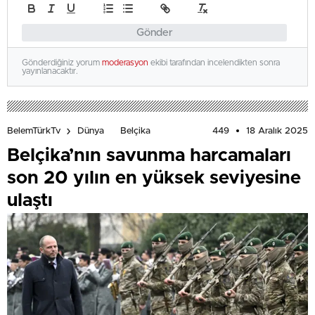
Gönder
Gönderdiğiniz yorum
moderasyon
ekibi tarafından incelendikten sonra
yayınlanacaktır.
449
18 Aralık 2025
BelemTürkTv
Dünya
Belçika
Belçika’nın savunma harcamaları
son 20 yılın en yüksek seviyesine
ulaştı