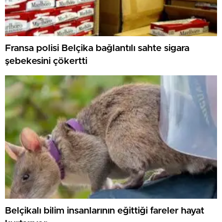
Fransa polisi Belçika bağlantılı sahte sigara
şebekesini çökertti
Belçikalı bilim insanlarının eğittiği fareler hayat