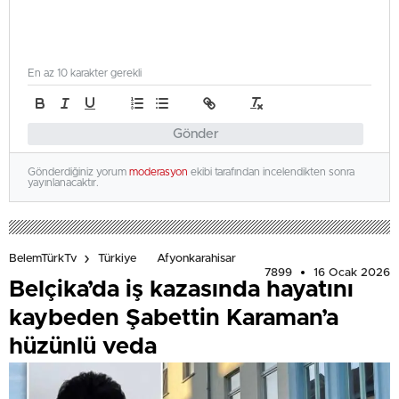
En az 10 karakter gerekli
Gönder
Gönderdiğiniz yorum
moderasyon
ekibi tarafından incelendikten sonra
yayınlanacaktır.
BelemTürkTv
Türkiye
Afyonkarahisar
7899
16 Ocak 2026
Belçika’da iş kazasında hayatını
kaybeden Şabettin Karaman’a
hüzünlü veda