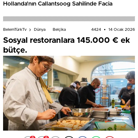
Hollanda’nın Callantsoog Sahilinde Facia
4424
14 Ocak 2026
BelemTürkTv
Dünya
Belçika
Sosyal restoranlara 145.000 € ek
bütçe.
0
0