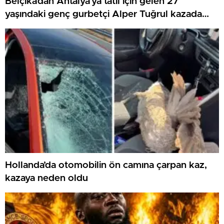
Belçika’dan Antalya’ya tatil için gelen 27
yaşındaki genç gurbetçi Alper Tuğrul kazada
hayatını kaybetti
Hollanda’da otomobilin ön camına çarpan kaz,
kazaya neden oldu