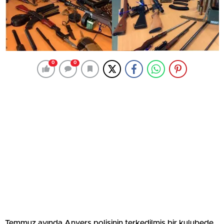
0
0
Temmuz ayında Anvers polisinin terkedilmiş bir kulubede