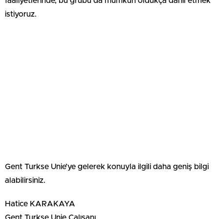
faaliyetlerinde, bu grubu da mumkün oldukça dahil etmek
istiyoruz.
Gent Turkse Unie’ye gelerek konuyla ilgili daha geniş bilgi
alabilirsiniz.
Hatice KARAKAYA
Gent Turkse Unie Çalışanı