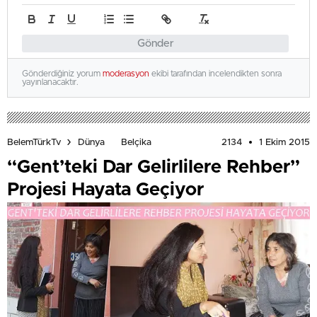
Gönder
Gönderdiğiniz yorum
moderasyon
ekibi tarafından incelendikten sonra
yayınlanacaktır.
2134
1 Ekim 2015
BelemTürkTv
Dünya
Belçika
“Gent’teki Dar Gelirlilere Rehber”
Projesi Hayata Geçiyor