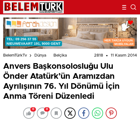
Düzenledi
2818
11 Kasım 2014
BelemTürkTv
Dünya
Belçika
Anvers Başkonsolosluğu Ulu
Önder Atatürk’ün Aramızdan
Ayrılışının 76. Yıl Dönümü İçin
Anma Töreni Düzenledi
0
0