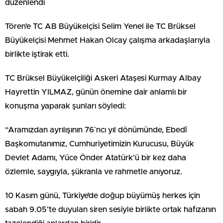
düzenlendi
Tören’e TC AB Büyükelçisi Selim Yenel ile TC Brüksel
Büyükelçisi Mehmet Hakan Olcay çalışma arkadaşlarıyla
birlikte iştirak etti.
TC Brüksel Büyükelçiliği Askeri Ataşesi Kurmay Albay
Hayrettin YILMAZ, günün önemine dair anlamlı bir
konuşma yaparak şunları söyledi:
“Aramızdan ayrılışının 76`ncı yıl dönümünde, Ebedî
Başkomutanımız, Cumhuriyetimizin Kurucusu, Büyük
Devlet Adamı, Yüce Önder Atatürk’ü bir kez daha
özlemle, saygıyla, şükranla ve rahmetle anıyoruz.
10 Kasım günü, Türkiye’de doğup büyümüş herkes için
sabah 9.05’te duyulan siren sesiyle birlikte ortak hafızanın