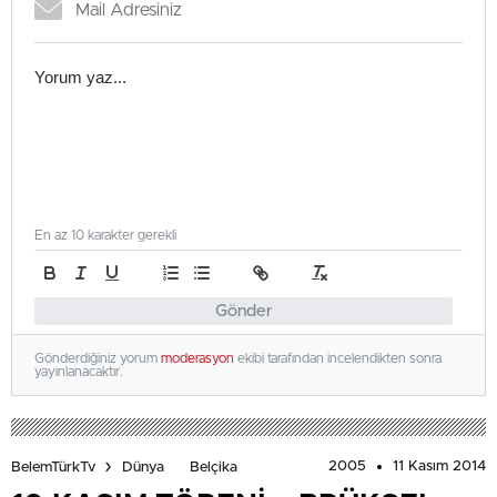
En az 10 karakter gerekli
Gönder
Gönderdiğiniz yorum
moderasyon
ekibi tarafından incelendikten sonra
yayınlanacaktır.
2005
11 Kasım 2014
BelemTürkTv
Dünya
Belçika