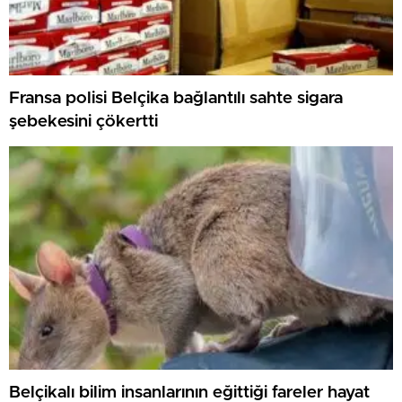
Fransa polisi Belçika bağlantılı sahte sigara
şebekesini çökertti
Belçikalı bilim insanlarının eğittiği fareler hayat