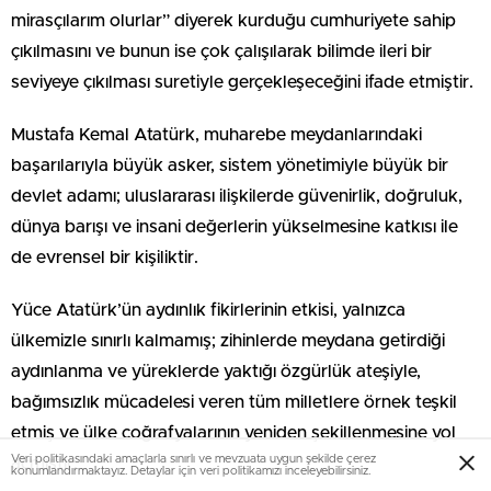
mirasçılarım olurlar” diyerek kurduğu cumhuriyete sahip
çıkılmasını ve bunun ise çok çalışılarak bilimde ileri bir
seviyeye çıkılması suretiyle gerçekleşeceğini ifade etmiştir.
Mustafa Kemal Atatürk, muharebe meydanlarındaki
başarılarıyla büyük asker, sistem yönetimiyle büyük bir
devlet adamı; uluslararası ilişkilerde güvenirlik, doğruluk,
dünya barışı ve insani değerlerin yükselmesine katkısı ile
de evrensel bir kişiliktir.
Yüce Atatürk’ün aydınlık fikirlerinin etkisi, yalnızca
ülkemizle sınırlı kalmamış; zihinlerde meydana getirdiği
aydınlanma ve yüreklerde yaktığı özgürlük ateşiyle,
bağımsızlık mücadelesi veren tüm milletlere örnek teşkil
etmiş ve ülke coğrafyalarının yeniden şekillenmesine yol
Veri politikasındaki amaçlarla sınırlı ve mevzuata uygun şekilde çerez
açmıştır.
konumlandırmaktayız. Detaylar için veri politikamızı inceleyebilirsiniz.