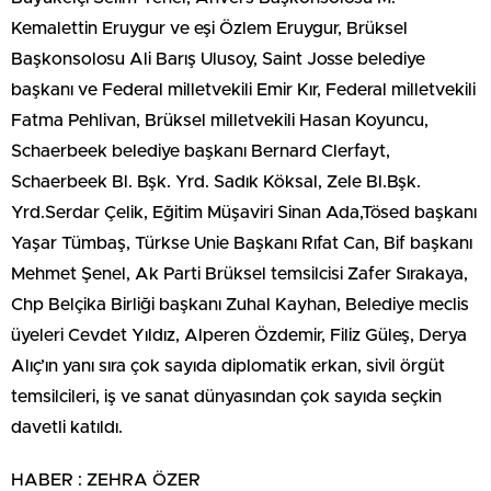
Kemalettin Eruygur ve eşi Özlem Eruygur, Brüksel
Başkonsolosu Ali Barış Ulusoy, Saint Josse belediye
başkanı ve Federal milletvekili Emir Kır, Federal milletvekili
Fatma Pehlivan, Brüksel milletvekili Hasan Koyuncu,
Schaerbeek belediye başkanı Bernard Clerfayt,
Schaerbeek Bl. Bşk. Yrd. Sadık Köksal, Zele Bl.Bşk.
Yrd.Serdar Çelik, Eğitim Müşaviri Sinan Ada,Tösed başkanı
Yaşar Tümbaş, Türkse Unie Başkanı Rıfat Can, Bif başkanı
Mehmet Şenel, Ak Parti Brüksel temsilcisi Zafer Sırakaya,
Chp Belçika Birliği başkanı Zuhal Kayhan, Belediye meclis
üyeleri Cevdet Yıldız, Alperen Özdemir, Filiz Güleş, Derya
Alıç’ın yanı sıra çok sayıda diplomatik erkan, sivil örgüt
temsilcileri, iş ve sanat dünyasından çok sayıda seçkin
davetli katıldı.
HABER : ZEHRA ÖZER