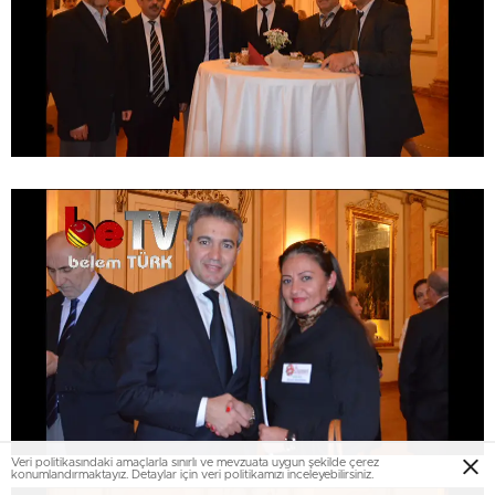
Veri politikasındaki amaçlarla sınırlı ve mevzuata uygun şekilde çerez
konumlandırmaktayız. Detaylar için veri politikamızı inceleyebilirsiniz.