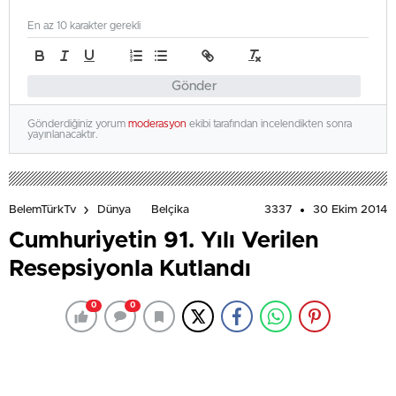
En az 10 karakter gerekli
Gönder
Gönderdiğiniz yorum
moderasyon
ekibi tarafından incelendikten sonra
yayınlanacaktır.
3337
30 Ekim 2014
BelemTürkTv
Dünya
Belçika
Cumhuriyetin 91. Yılı Verilen
Resepsiyonla Kutlandı
0
0