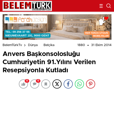
1880
31 Ekim 2014
BelemTürkTv
Dünya
Belçika
Anvers Başkonsolosluğu
Cumhuriyetin 91.Yılını Verilen
Resepsiyonla Kutladı
0
0