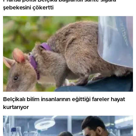
şebekesini çökertti
Belçikalı bilim insanlarının eğittiği fareler hayat
kurtarıyor