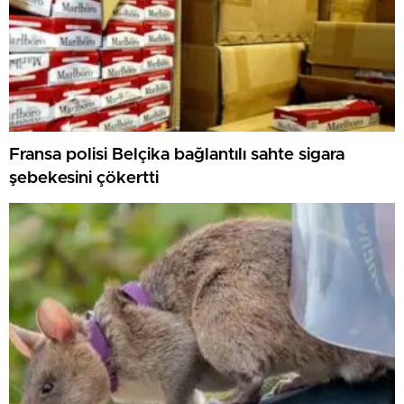
Fransa polisi Belçika bağlantılı sahte sigara
şebekesini çökertti