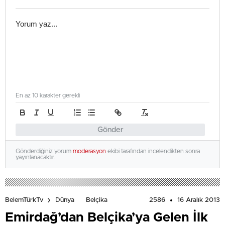
En az 10 karakter gerekli
Gönder
Gönderdiğiniz yorum
moderasyon
ekibi tarafından incelendikten sonra
yayınlanacaktır.
2586
16 Aralık 2013
BelemTürkTv
Dünya
Belçika
Emirdağ’dan Belçika’ya Gelen İlk