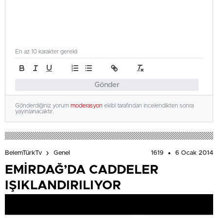
En az 10 karakter gerekli
Gönder
Gönderdiğiniz yorum
moderasyon
ekibi tarafından incelendikten sonra
yayınlanacaktır.
1619
6 Ocak 2014
BelemTürkTv
Genel
EMİRDAĞ’DA CADDELER
IŞIKLANDIRILIYOR