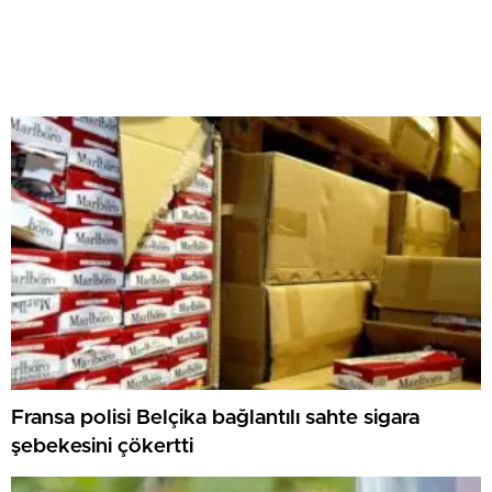
Fransa polisi Belçika bağlantılı sahte sigara
şebekesini çökertti