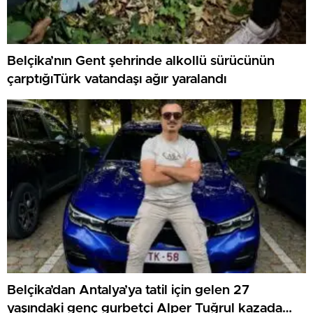
Belçika’nın Gent şehrinde alkollü sürücünün
çarptığıTürk vatandaşı ağır yaralandı
Belçika’dan Antalya’ya tatil için gelen 27
yaşındaki genç gurbetçi Alper Tuğrul kazada