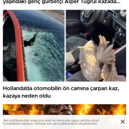
yaşındaki genç gurbetçi Alper Tuğrul kazada
hayatını kaybetti
Hollanda’da otomobilin ön camına çarpan kaz,
kazaya neden oldu
Veri politikasındaki amaçlarla sınırlı ve mevzuata uygun şekilde çerez
konumlandırmaktayız. Detaylar için veri politikamızı inceleyebilirsiniz.