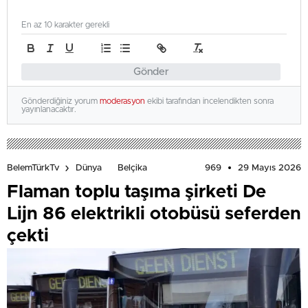
En az 10 karakter gerekli
Gönder
Gönderdiğiniz yorum
moderasyon
ekibi tarafından incelendikten sonra
yayınlanacaktır.
969
29 Mayıs 2026
BelemTürkTv
Dünya
Belçika
Flaman toplu taşıma şirketi De
Lijn 86 elektrikli otobüsü seferden
çekti