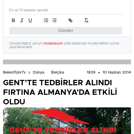
En az 10 karakter gerekli
Gönder
Gönderdiğiniz yorum
moderasyon
ekibi tarafından incelendikten sonra
yayınlanacaktır.
1839
10 Haziran 2014
BelemTürkTv
Dünya
Belçika
GENT’TE TEDBİRLER ALINDI
FIRTINA ALMANYA’DA ETKİLİ
OLDU