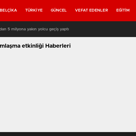
BELÇIKA
TÜRKIYE
GÜNCEL
VEFAT EDENLER
EĞITIM
03:08
/
Brüksel sokaklarında yeniden asker
mlaşma etkinliği Haberleri