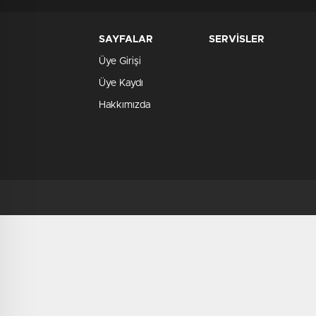
SAYFALAR
SERVİSLER
Üye Girişi
Üye Kaydı
Hakkımızda
deneme
bonusu
deneme
bonusu
veren
siteler
verabet