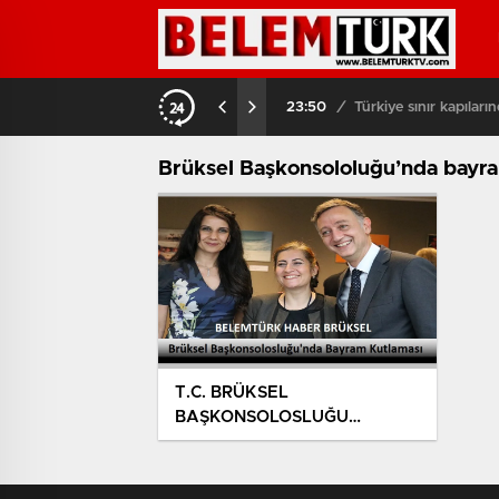
0
/
Türkiye sınır kapılarından 5 milyona yakın yolcu geçiş yaptı
Brüksel Başkonsololuğu’nda bayra
T.C. BRÜKSEL
BAŞKONSOLOSLUĞU
BAYRAMLAŞMA ETKİNLİĞİ
DÜZENLEDİ