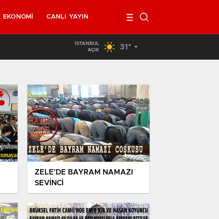
EKONOMI
CANLI YAYIN
İSTANBUL
31°
02:00
/
Belçika’da kendi minibüsünün altında kalan 40 yaşındaki ada
AÇIK
ZELE’DE BAYRAM NAMAZI
SEVİNCİ
m
ri