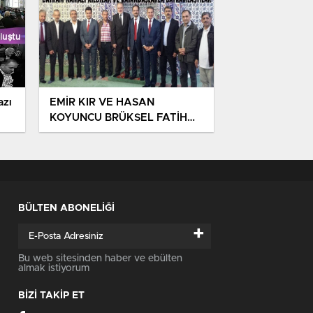
EMİR KIR VE HASAN
KOYUNCU BRÜKSEL FATİH
CAMİİ’NDE VATANDAŞLARLA
BAYRAMLAŞTI !
BÜLTEN ABONELİĞİ
+
Bu web sitesinden haber ve ebülten
almak istiyorum
BİZİ TAKİP ET