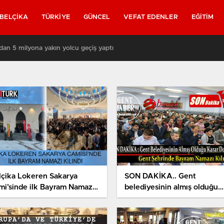
BELÇIKA
TÜRKIYE
GÜNCEL
VEFAT EDENLER
EĞITIM
 yeniden askerler mi devriye gezecek?
lçika Lokeren Sakarya
SON DAKİKA.. Gent
mi’sinde ilk Bayram Namazı
belediyesinin almış olduğu
ındı
karar doğrultusunda Bayra
Namazı koronavirüs tedbirle
kapsamında iptal edildi.