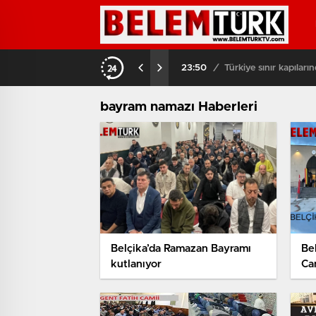
aptı
03:08
/
Brüksel sokaklarında
bayram namazı Haberleri
Belçika’da Ramazan Bayramı
Be
kutlanıyor
Ca
kıl