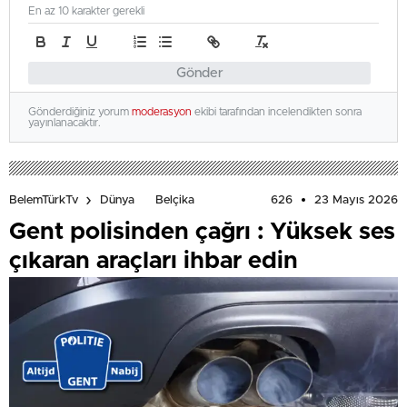
En az 10 karakter gerekli
Gönder
Gönderdiğiniz yorum
moderasyon
ekibi tarafından incelendikten sonra
yayınlanacaktır.
626
23 Mayıs 2026
BelemTürkTv
Dünya
Belçika
Gent polisinden çağrı : Yüksek ses
çıkaran araçları ihbar edin