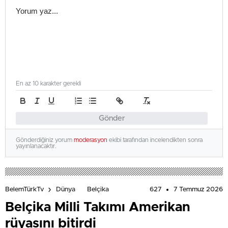
En az 10 karakter gerekli
Gönder
Gönderdiğiniz yorum
moderasyon
ekibi tarafından incelendikten sonra
yayınlanacaktır.
627
7 Temmuz 2026
BelemTürkTv
Dünya
Belçika
Belçika Milli Takımı Amerikan
rüyasını bitirdi