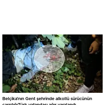
Belçika’nın Gent şehrinde alkollü sürücünün
çarptığıTürk vatandaşı ağır yaralandı