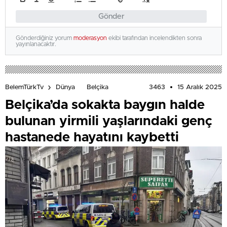
Gönder
Gönderdiğiniz yorum
moderasyon
ekibi tarafından incelendikten sonra
yayınlanacaktır.
3463
15 Aralık 2025
BelemTürkTv
Dünya
Belçika
Belçika’da sokakta baygın halde
bulunan yirmili yaşlarındaki genç
hastanede hayatını kaybetti