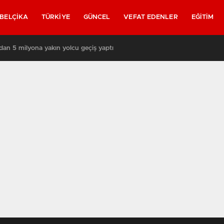
BELÇIKA
TÜRKIYE
GÜNCEL
VEFAT EDENLER
EĞITIM
rında yeniden askerler mi devriye gezecek?