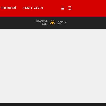
EKONOMI
CANLI YAYIN
İSTANBUL
27°
02:00
/
Belçika’da kendi minibüsünün altında kalan 40 yaşındak
AÇIK