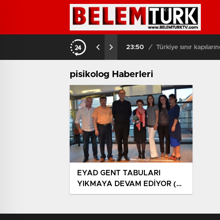
çiş yaptı
03:08
/
Brüksel sokakla
pisikolog Haberleri
EYAD GENT TABULARI
YIKMAYA DEVAM EDİYOR (
GÖRÜNTÜLÜ )