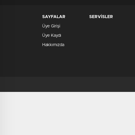
SAYFALAR
SERVİSLER
Üye Girişi
Üye Kaydı
Hakkımızda
deneme
bonusu
deneme
bonusu
veren
siteler
verabet