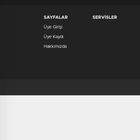
SAYFALAR
SERVİSLER
Üye Girişi
Üye Kaydı
Hakkımızda
deneme
bonusu
deneme
bonusu
veren
siteler
verabet