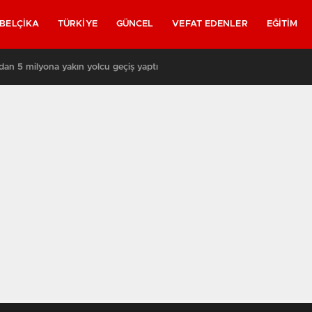
BELÇIKA
TÜRKIYE
GÜNCEL
VEFAT EDENLER
EĞITIM
akın yolcu geçiş yaptı
03:08
/
Brü