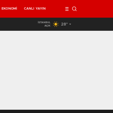
EKONOMI
CANLI YAYIN
İSTANBUL
28°
ksel sokaklarında yeniden askerler mi devriye gezecek?
AÇIK