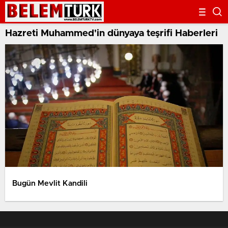
Hazreti Muhammed'in dünyaya teşrifi Haberleri
Bugün Mevlit Kandili