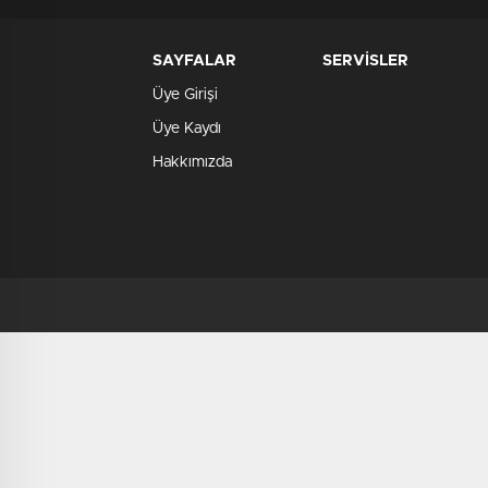
SAYFALAR
SERVİSLER
Üye Girişi
Üye Kaydı
Hakkımızda
deneme
bonusu
deneme
bonusu
veren
siteler
verabet