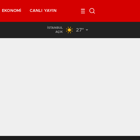
EKONOMI
CANLI YAYIN
İSTANBUL
27°
02:00
/
Belçika’da kendi minibüsünün altında kalan 40 yaşındak
AÇIK