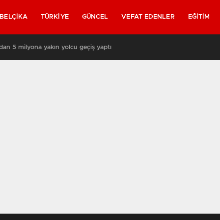
BELÇIKA
TÜRKIYE
GÜNCEL
VEFAT EDENLER
EĞITIM
rında yeniden askerler mi devriye gezecek?