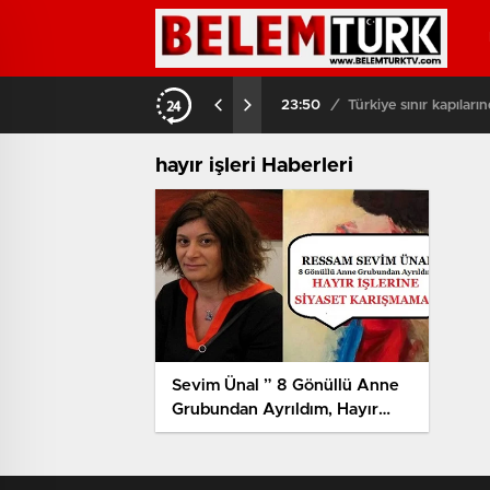
çiş yaptı
03:08
/
Brüksel sokakla
hayır işleri Haberleri
Sevim Ünal ” 8 Gönüllü Anne
Grubundan Ayrıldım, Hayır
İşlerine Siyaset Karışmamalı”