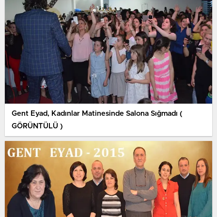
Gent Eyad, Kadınlar Matinesinde Salona Sığmadı (
GÖRÜNTÜLÜ )