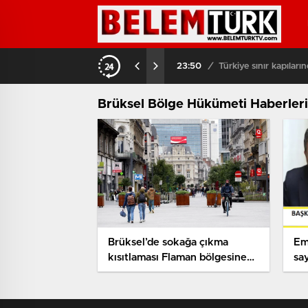
çiş yaptı
03:08
/
Brüksel sokakla
Brüksel Bölge Hükümeti Haberleri
Brüksel’de sokağa çıkma
Em
kısıtlaması Flaman bölgesine
sa
uygun olarak düzenlensin
açı
anlaşmazlığı!
gös