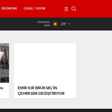
EKONOMI
CANLI YAYIN
İSTANBUL
28°
02:00
/
Belçika’da kendi minibüsünün altında kalan 40 yaşındak
AÇIK
nı
EMİR KIR BRÜKSEL’İN
ÇEHRESİNİ DEĞİŞTİRİYOR