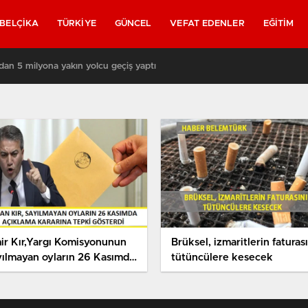
BELÇIKA
TÜRKIYE
GÜNCEL
VEFAT EDENLER
EĞITIM
rında yeniden askerler mi devriye gezecek?
ir Kır,Yargı Komisyonunun
Brüksel, izmaritlerin faturası
yılmayan oyların 26 Kasımda
tütüncülere kesecek
klama kararına sert tepki
terdi.