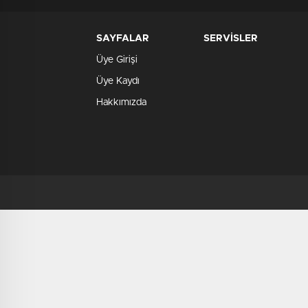
SAYFALAR
SERVİSLER
Üye Girişi
Üye Kaydı
Hakkımızda
deneme
bonusu
deneme
bonusu
veren
siteler
verabet