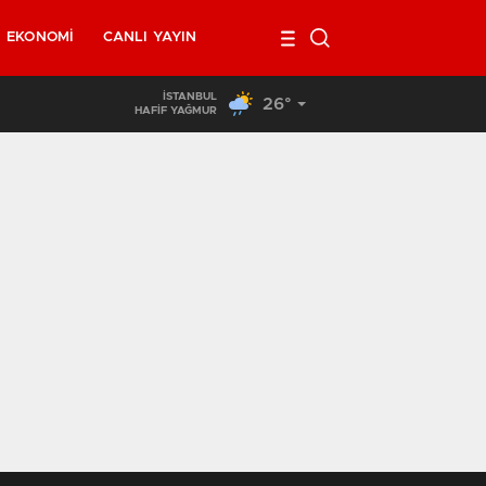
EKONOMI
CANLI YAYIN
İSTANBUL
26°
02:00
/
Belçika’da kendi minibüsünün altında kalan 40 yaşındaki ada
HAFİF YAĞMUR