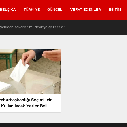
BELÇIKA
TÜRKIYE
GÜNCEL
VEFAT EDENLER
EĞITIM
 yeniden askerler mi devriye gezecek?
mhurbaşkanlığı Seçimi İçin
Belli
du