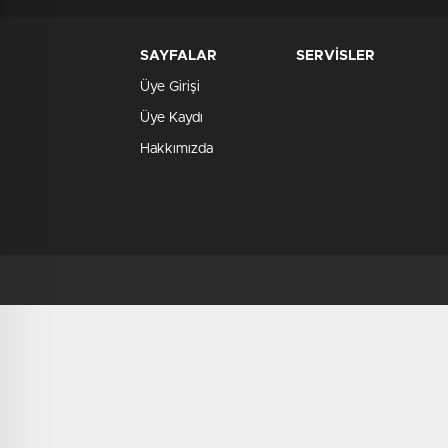
SAYFALAR
SERVİSLER
Üye Girişi
Üye Kaydı
Hakkımızda
deneme
bonusu
deneme
bonusu
veren
siteler
verabet