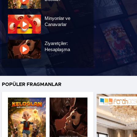
Minyonlar ve
Canavarlar
Ziyaretçiler:
Hesaplaşma
Nasreddin Hoca:
Zaman Yolcusu 4
POPÜLER FRAGMANLAR
Oyuncak Hikayesi 5
Hayvan Çiftliği