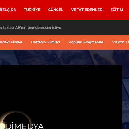
BELÇIKA
TÜRKIYE
GÜNCEL
VEFAT EDENLER
EĞITIM
n fazlası AB’nin genişlemesini istiyor
ndaki Filmler
Haftanın Filmleri
Popüler Fragmanlar
Vizyon T