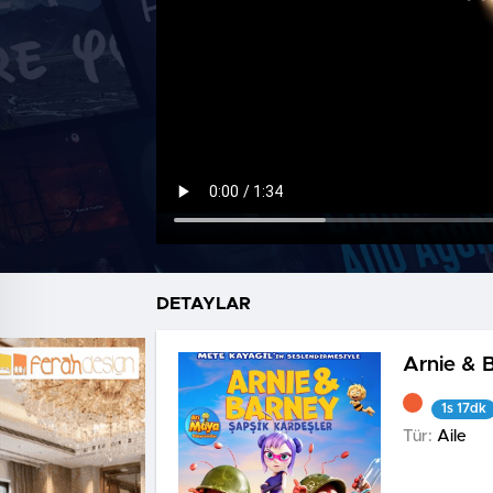
DETAYLAR
Arnie & 
1s 17dk
Tür:
Aile