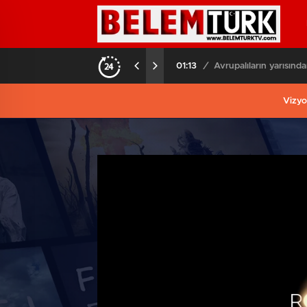
am hayatını kaybetti
01:13
/
Avrupalıların yarısında
Vizyo