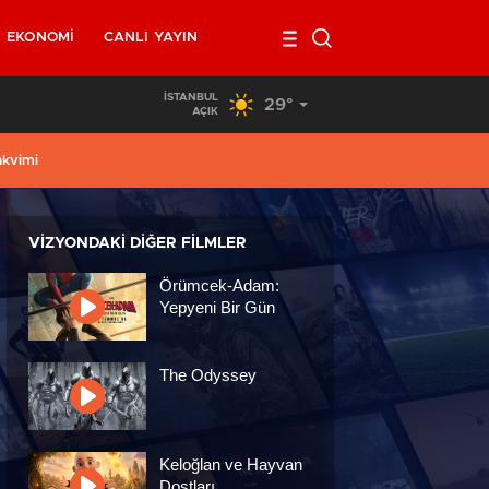
EKONOMI
CANLI YAYIN
İSTANBUL
29°
00:45
/
Fransa’da güvenoyu alamayan hükümet düştü
AÇIK
akvimi
VIZYONDAKI DIĞER FILMLER
Örümcek-Adam:
Yepyeni Bir Gün
The Odyssey
Keloğlan ve Hayvan
Dostları