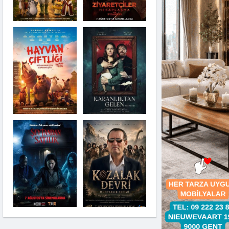
Karanlıktan Gelen
Şeytandan Satılık
Kozalak Devri
Moana